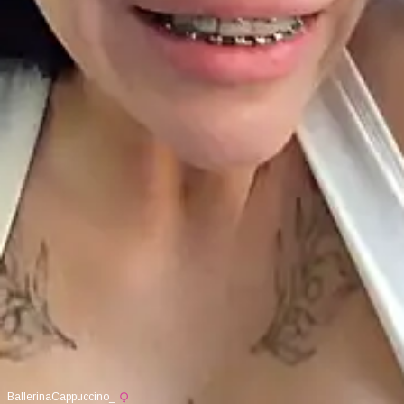
BallerinaCappuccino_