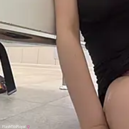
FlashTitsRoyal